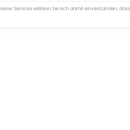
erer Services erklären Sie sich damit einverstanden, dass
Anmelden
Einrichtung/Mensa
info